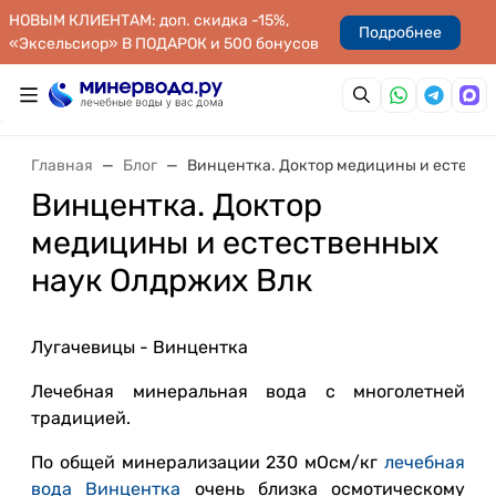
НОВЫМ КЛИЕНТАМ: доп. скидка -15%,
Подробнее
«Эксельсиор» В ПОДАРОК и 500 бонусов
Главная
Блог
Винцентка. Доктор медицины и естеств
Винцентка. Доктор
медицины и естественных
наук Олдржих Влк
Лугачевицы - Винцентка
Лечебная минеральная вода с многолетней
традицией.
По общей минерализации 230 мОсм/кг
лечебная
вода Винцентка
очень близка осмотическому