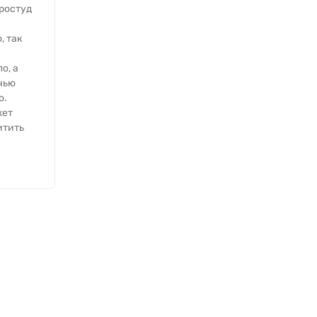
ростуд
, так
о, а
чью
о.
жет
итить