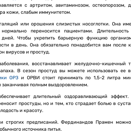
равляется с артритом, авитаминозом, остеопорозом, 
ра кожи, слабым иммунитетом.
галяций или орошения слизистых носоглотки. Она име
нормально переносится пациентами. Длительность
0 дней. Чтобы укрепить барьерную функцию организ
сти в день. Она обязательно понадобится вам после к
н вирусов и простуд.
заболевания, восстанавливает желудочно-кишечный т
апаха. В сезон простуд вы можете использовать ее в
ики ОРЗ
и ОРВИ стоит принимать по 1,5-2 литра ми
и заканчивая полным выздоровлением.
беспечивает длительный оздоравливающий эффект.
еносит простуды, но и тем, кто страдает болью в суста
лодость и красоту.
 и строгих предписаний. Фердинандов Прамен можн
 обычного источника питья.