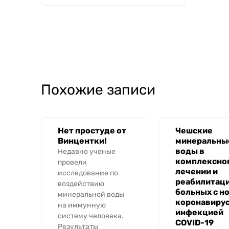
Похожие записи
Нет простуде от
Чешские
Винцентки!
минеральны
воды в
Недавно ученые
комплексно
провели
лечении и
исследование по
реабилитац
воздействию
больных с н
минеральной воды
коронавиру
на иммунную
инфекцией
систему человека.
COVID-19
Результаты