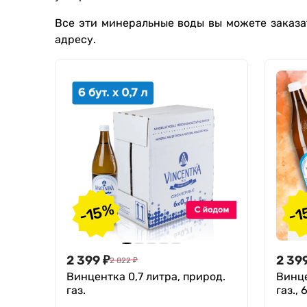
Все эти минеральные воды вы можете заказа
адресу.
-15%
-1
2 399
₽
2 39
2 822
₽
Винцентка 0,7 литра, природ.
Винце
газ.
газ., 