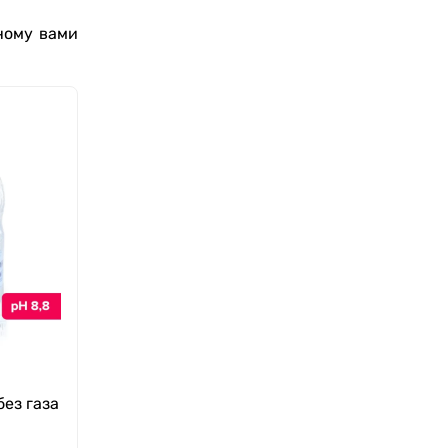
ному вами
без газа