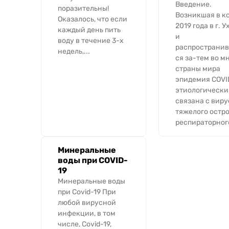
Введение.
поразительны!
Возникшая в к
Оказалось, что если
2019 года в г. У
каждый день пить
и
воду в течение 3-х
распространи
недель,...
ся за-тем во м
страны мира
эпидемия COVID
этиологически
связана с вир
тяжелого остро
респираторного
Минеральные
воды при COVID-
19
Минеральные воды
при Covid-19 При
любой вирусной
инфекции, в том
числе, Covid-19,