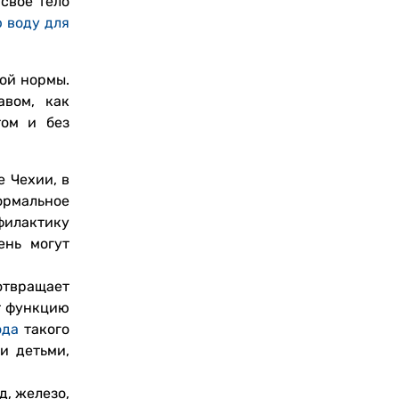
 свое тело
 воду для
ной нормы.
авом, как
том и без
е Чехии, в
ормальное
филактику
ень могут
отвращает
т функцию
ода
такого
и детьми,
д, железо,