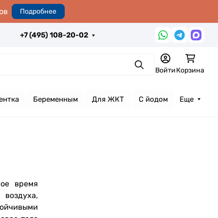
ов
Подробнее
+7 (495) 108-20-02
Поиск
Войти
Корзина
ентка
Беременным
Для ЖКТ
С йодом
Еще
мое время
 воздуха,
тойчивыми