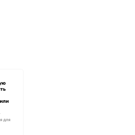
ую
ть
 или
–
я для