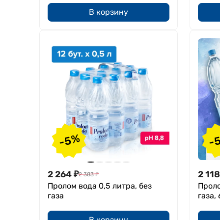
В корзину
-5%
-
2 264
₽
2 118
2 383
₽
Пролом вода 0,5 литра, без
Проло
газа
газа, 
В корзину