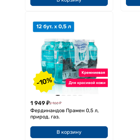
-10%
1 949
₽
2 166
₽
Фердинандов Прамен 0,5 л,
природ. газ.
В корзину