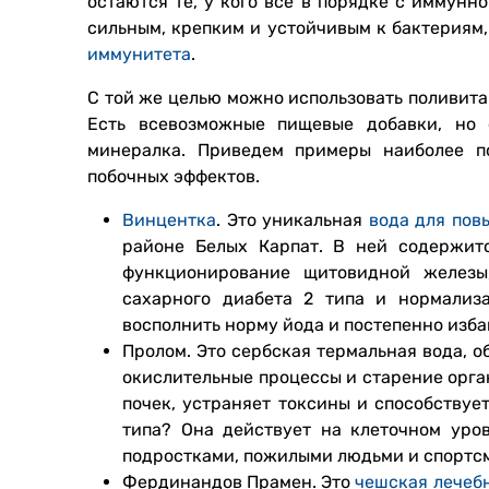
остаются те, у кого все в порядке с иммунно
сильным, крепким и устойчивым к бактериям
иммунитета
.
С той же целью можно использовать поливита
Есть всевозможные пищевые добавки, но 
минералка. Приведем примеры наиболее п
побочных эффектов.
Винцентка
. Это уникальная
вода для пов
районе Белых Карпат. В ней содержитс
функционирование щитовидной железы,
сахарного диабета 2 типа и нормализ
восполнить норму йода и постепенно изба
Пролом. Это сербская термальная вода, 
окислительные процессы и старение орга
почек, устраняет токсины и способству
типа? Она действует на клеточном уров
подростками, пожилыми людьми и спортс
Фердинандов Прамен. Это
чешская лечеб