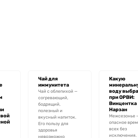
Чай для
Какую
е
иммунитета
минеральн
воду выбра
Чай с облепихой —
м
при ОРВИ:
согревающий,
Винцентка
бодрящий,
ии
Нарзан
полезный и
овой
Межсезонье 
вкусный напиток.
сной
опасное врем
Его пользу для
всех без
здоровья
исключения.
невозможно