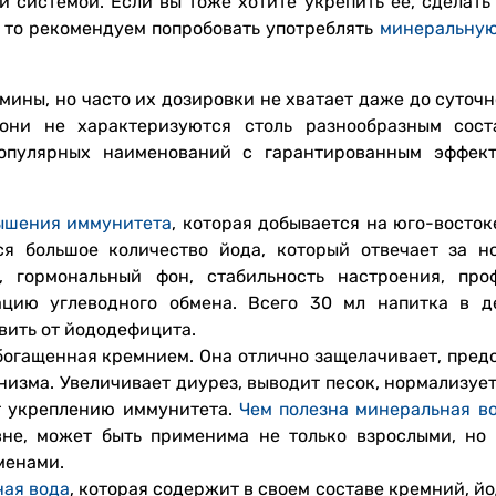
й системой. Если вы тоже хотите укрепить ее, сделать
, то рекомендуем попробовать употреблять
минеральную
мины, но часто их дозировки не хватает даже до суточ
они не характеризуются столь разнообразным сост
опулярных наименований с гарантированным эффек
ышения иммунитета
, которая добывается на юго-восток
я большое количество йода, который отвечает за н
 гормональный фон, стабильность настроения, про
ацию углеводного обмена. Всего 30 мл напитка в д
вить от йододефицита.
обогащенная кремнием. Она отлично защелачивает, пред
низма. Увеличивает диурез, выводит песок, нормализуе
ет укреплению иммунитета.
Чем полезна минеральная в
не, может быть применима не только взрослыми, но 
менами.
ная вода
, которая содержит в своем составе кремний, йо