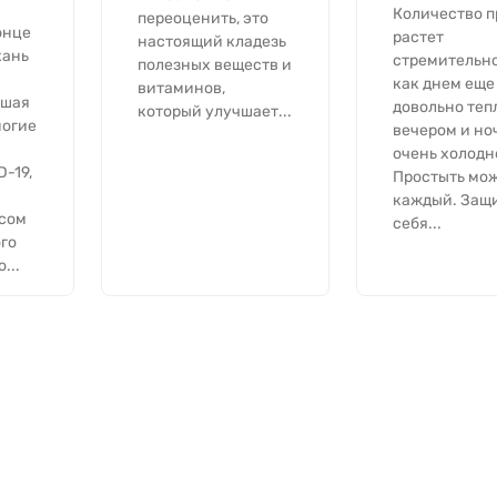
Количество п
переоценить, это
онце
растет
настоящий кладезь
хань
стремительно
полезных веществ и
как днем еще
витаминов,
вшая
довольно тепл
который улучшает...
ногие
вечером и но
очень холодн
-19,
Простыть мо
каждый. Защ
усом
себя...
го
...