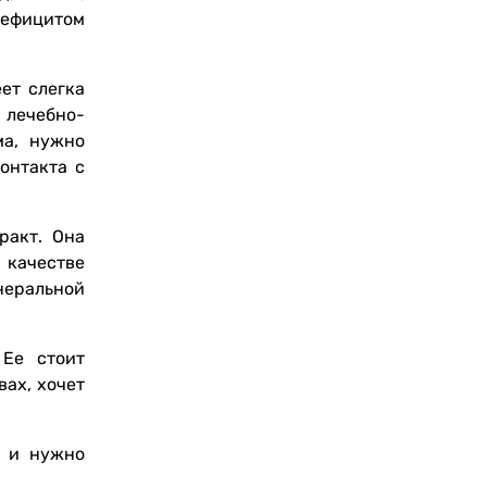
дефицитом
ет слегка
 лечебно-
ма, нужно
онтакта с
ракт. Она
 качестве
неральной
 Ее стоит
вах, хочет
о и нужно