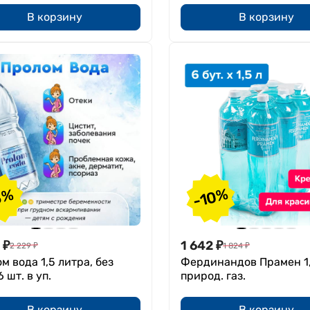
В корзину
В корзину
-10%
5%
₽
1 642
₽
2 229
₽
1 824
₽
м вода 1,5 литра, без
Фердинандов Прамен 1,
6 шт. в уп.
природ. газ.
В корзину
В корзину