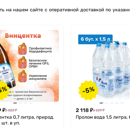
ть на нашем сайте с оперативной доставкой по указан
5%
-5%
9
₽
2 118
₽
2 822
₽
2 229
₽
нтка 0,7 литра, природ.
Пролом вода 1,5 литра, 
6 шт. в уп.