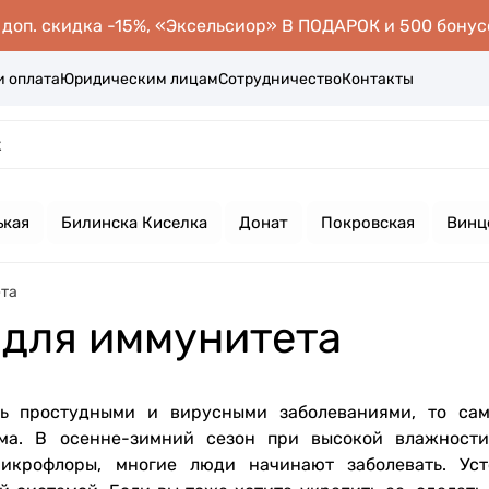
оп. скидка -15%, «Эксельсиор» В ПОДАРОК и 500 бонус
и оплата
Юридическим лицам
Сотрудничество
Контакты
ькая
Билинска Киселка
Донат
Покровская
Винц
ета
 для иммунитета
ть простудными и вирусными заболеваниями, то са
ма. В осенне-зимний сезон при высокой влажности
икрофлоры, многие люди начинают заболевать. Ус