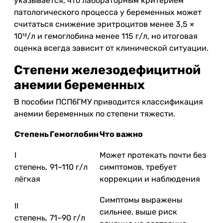
указывается, что лабораторным критерием
патологического процесса у беременных может
считаться снижение эритроцитов менее 3,5 ×
10¹²/л и гемоглобина менее 115 г/л, но итоговая
оценка всегда зависит от клинической ситуации.
Степени железодефицитной
анемии беременных
В пособии ПСПбГМУ приводится классификация
анемии беременных по степени тяжести.
Степень
Гемоглобин
Что важно
I
Может протекать почти без
степень,
91–110 г/л
симптомов, требует
лёгкая
коррекции и наблюдения
Симптомы выражены
II
сильнее, выше риск
степень,
71–90 г/л