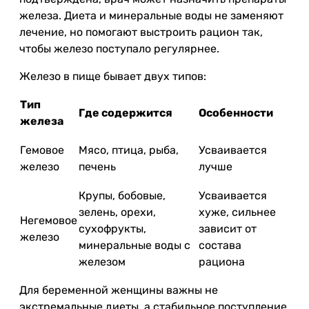
железа. Диета и минеральные воды не заменяют
лечение, но помогают выстроить рацион так,
чтобы железо поступало регулярнее.
Железо в пище бывает двух типов:
Тип
Где содержится
Особенности
железа
Гемовое
Мясо, птица, рыба,
Усваивается
железо
печень
лучше
Крупы, бобовые,
Усваивается
зелень, орехи,
хуже, сильнее
Негемовое
сухофрукты,
зависит от
железо
минеральные воды с
состава
железом
рациона
Для беременной женщины важны не
экстремальные диеты, а стабильное поступление