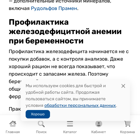
— дополнительные источники минералов,
включая
Рудольфов Прамен
.
Профилактика
железодефицитной анемии
при беременности
Профилактика железодефицита начинается не с
покупки добавок, а с контроля анализов. Даже
хороший рацион не всегда показывает, что
происходит с запасами железа. Поэтому
беременной женщине важно регулярно сдавать
Мы используем cookies для быстрой и
общий анализ крови и, при необходимости,
удобной работы сайта. Продолжая
ферритин.
пользоваться сайтом, вы принимаете
условия
обработки персональных данных
.
Практический план профилактики:
Хорошо
Сдать общий анализ крови в сроки,
рекомендованные врачом.
Главная
Поиск
Каталог
Кабинет
Корзина
При слабости, головокружении, одышке,