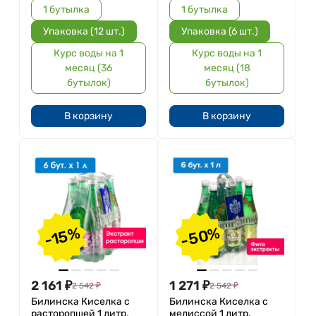
1 бутылка
1 бутылка
Упаковка (12 шт.)
Упаковка (6 шт.)
Курс воды на 1
Курс воды на 1
месяц (36
месяц (18
бутылок)
бутылок)
В корзину
В корзину
-50%
-15%
2 161
₽
1 271
₽
2 542
₽
2 542
₽
Билинска Киселка с
Билинска Киселка с
расторопшей 1 литр,
мелиссой 1 литр,