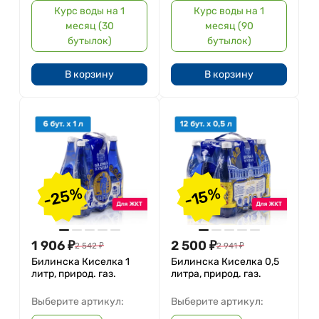
Курс воды на 1
Курс воды на 1
месяц (30
месяц (90
бутылок)
бутылок)
В корзину
В корзину
-25%
-15%
1 906
₽
2 500
₽
2 542
₽
2 941
₽
Билинска Киселка 1
Билинска Киселка 0,5
литр, природ. газ.
литра, природ. газ.
Выберите артикул:
Выберите артикул: