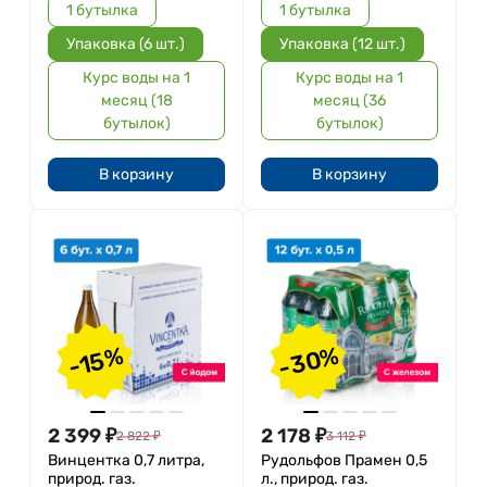
1 бутылка
1 бутылка
Упаковка (6 шт.)
Упаковка (12 шт.)
Курс воды на 1
Курс воды на 1
месяц (18
месяц (36
бутылок)
бутылок)
В корзину
В корзину
-30%
-15%
2 399
₽
2 178
₽
2 822
₽
3 112
₽
Винцентка 0,7 литра,
Рудольфов Прамен 0,5
природ. газ.
л., природ. газ.