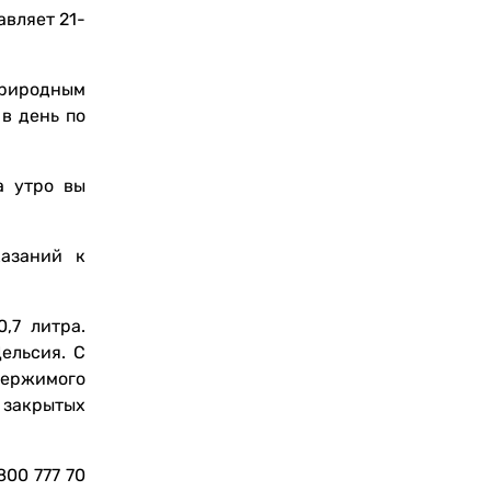
авляет 21-
природным
в день по
а утро вы
казаний к
,7 литра.
ельсия. С
держимого
 закрытых
00 777 70