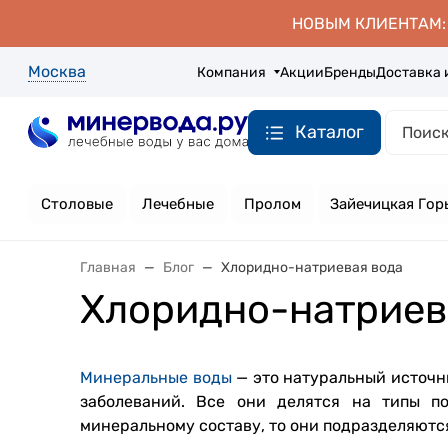
НОВЫМ КЛИЕНТАМ: д
Москва
Компания
Акции
Бренды
Доставка 
Каталог
Столовые
Лечебные
Пролом
Зайечицкая Гор
Главная
Блог
Хлоридно-натриевая вода
Хлоридно-натриев
Минеральные воды
— это натуральный источн
заболеваний. Все они делятся на типы п
минеральному составу, то они подразделяются