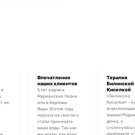
Впечатления
Терапия
наших клиентов
Билинской
Киселкой
 я
5 лет ездим в
«Билинска
у
Марианские Лазни
Киселка» - к
т, не
или в Карловы
всем молоды
Вары. В этом году
мамам! Родив
.
поехать не смогли и
дочку, я
стали принимать
столкнулась 
ваши воды. Так как
проблемой, о
ь.
мы знаем, как вода