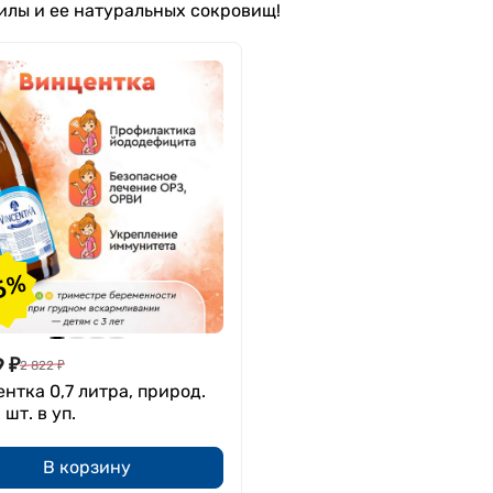
илы и ее натуральных сокровищ!
5%
9
₽
2 822
₽
нтка 0,7 литра, природ.
6 шт. в уп.
В корзину