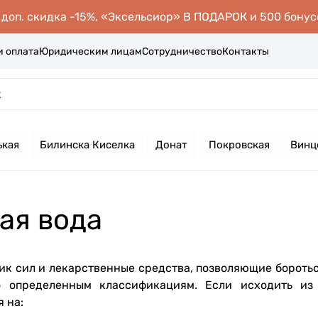
оп. скидка -15%, «Эксельсиор» В ПОДАРОК и 500 бонус
и оплата
Юридическим лицам
Сотрудничество
Контакты
ькая
Билинска Киселка
Донат
Покровская
Винц
ая вода
ик сил и лекарственные средства, позволяющие боротьс
о определенным классификациям. Если исходить из
 на: