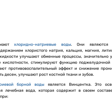
нимают
хлоридно-натриевые воды
. Они являются 
ержанием хлористого натрия, кальция, магния, лития
жидкости улучшают обменные процессы, значительно 
е кислотности, стимулируют функцию поджелудочной
ают противовоспалительный эффект и снижение прон
 десен, улучшают рост костной ткани и зубов.
триевой борной воды
является Винцентка. Это осв
я лечебная вода, которая содержит в своем состав
при: