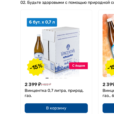
02. Будьте здоровыми с помощью природной с
-15%
-1
2 399
₽
2 39
2 822
₽
Винцентка 0,7 литра, природ.
Винце
газ.
газ., 
В корзину