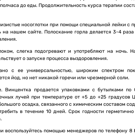
а полчаса до еды. Продолжительность курса терапии сост
лизистые носоглотки при помощи специальной лейки с 
 на нашем сайте. Полоскание горла делается 3-4 раза 
вления.
оком, слегка подогревают и употребляют на ночь. Н
льствует о запуске процесса выздоровления.
ано с ее универсальностью, широким спектром по
тся йод, но нет никакой горечи или чрезмерной соли.
. Винцентка продается упаковками с бутылками по 0
чных лучей при температуре от +5 до +25 градусов Ц
большого осадка, связанного с химическим составом со
требить в течение 10 дней. Срок годности герметично
.
ли воспользуйтесь помощью менеджеров по телефону 8 8