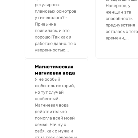
регулярных
Наверное, у
плановых осмотров
женщин эта
у гинеколога? -
способность
Привычка
предчувствия
появилась, и это
осталась с того
хорошо! Так как я
времени,...
работаю давно, то с
уверенностью...
Магнетическая
магниевая вода
Я не особый
любитель историй,
но тут случай
особенный.
Магниевая вода
действительно
помогла всей моей
семье. Начну с
себя, как с мужа и
отца трех девочек и