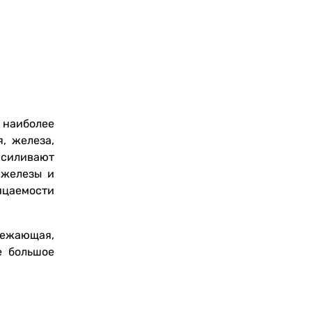
наиболее
, железа,
усиливают
 железы и
ицаемости
ежающая,
е большое