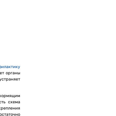
филактику
ает органы
 устраняет
и кормящим
сть схема
крепления
остаточно