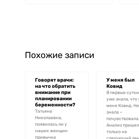
Похожие записи
Говорят врачи:
У меня был
на что обратить
Ковид
внимание при
В первые сутки
планировании
уже знала, что 
беременности?
меня Ковид. Не
Татьяна
знала –
Николаевна,
почувствовала
появилась ли у
Анализ пришел
наших женщин
только на
привычка
следующий ден