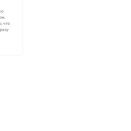
со
ом.
, что
разу