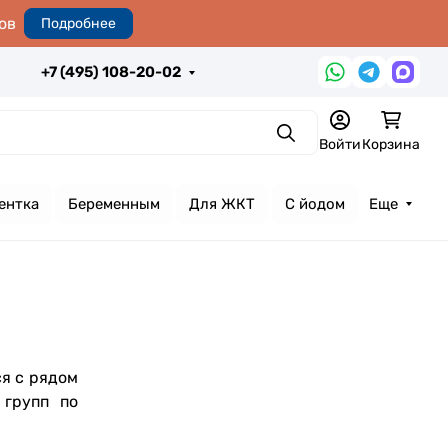
ов
Подробнее
+7 (495) 108-20-02
Поиск
Войти
Корзина
ентка
Беременным
Для ЖКТ
С йодом
Еще
я с рядом
 групп по