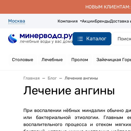
НОВЫМ КЛИЕНТАМ: д
Москва
Компания
Акции
Бренды
Доставка 
Каталог
Столовые
Лечебные
Пролом
Зайечицкая Гор
Главная
Блог
Лечение ангины
Лечение ангины
При воспалении нёбных миндалин обычно ди
или бактериальной этиологии. Главным е
воспалительного процесса и отеком мягки