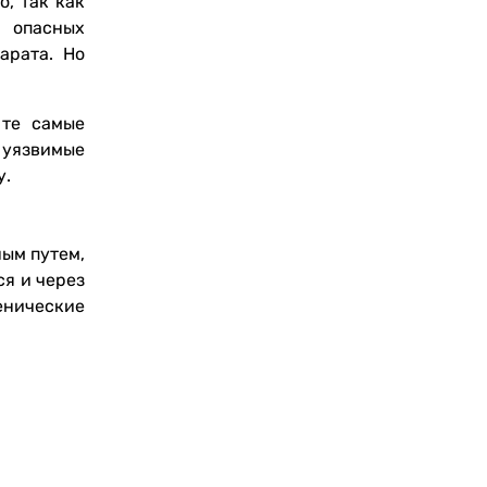
, так как
 опасных
арата. Но
 те самые
 уязвимые
у.
ым путем,
ся и через
енические