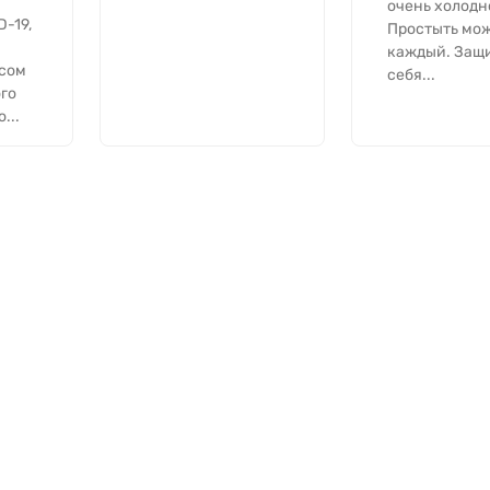
очень холодн
-19,
Простыть мо
каждый. Защ
усом
себя...
го
...