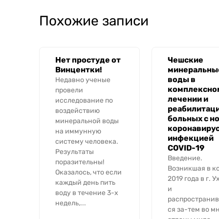
Похожие записи
Нет простуде от
Чешские
Винцентки!
минеральны
воды в
Недавно ученые
комплексно
провели
лечении и
исследование по
реабилитац
воздействию
больных с н
минеральной воды
коронавиру
на иммунную
инфекцией
систему человека.
COVID-19
Результаты
Введение.
поразительны!
Возникшая в к
Оказалось, что если
2019 года в г. У
каждый день пить
и
воду в течение 3-х
распространи
недель,...
ся за-тем во м