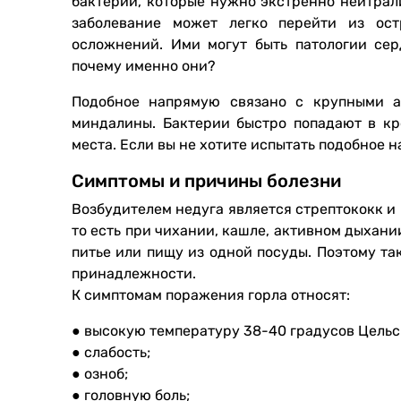
бактерий, которые нужно экстренно нейтрали
заболевание может легко перейти из ос
осложнений. Ими могут быть патологии сер
почему именно они?
Подобное напрямую связано с крупными а
миндалины. Бактерии быстро попадают в кр
места. Если вы не хотите испытать подобное на
Симптомы и причины болезни
Возбудителем недуга является стрептококк и
то есть при чихании, кашле, активном дыхани
питье или пищу из одной посуды. Поэтому т
принадлежности.
К симптомам поражения горла относят:
● высокую температуру 38-40 градусов Цельс
● слабость;
● озноб;
● головную боль;