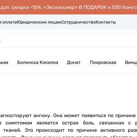
оп. скидка -15%, «Эксельсиор» В ПОДАРОК и 500 бонус
и оплата
Юридическим лицам
Сотрудничество
Контакты
ькая
Билинска Киселка
Донат
Покровская
Винц
агностируют ангину. Она может появиться по причине
е симптомом является острая боль, связанная с 
х тканей. Это происходит по причине активного ра