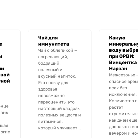
Чай для
Какую
е
иммунитета
минеральн
воду выбра
Чай с облепихой —
м
при ОРВИ:
согревающий,
Винцентка
бодрящий,
ии
Нарзан
полезный и
овой
Межсезонье 
вкусный напиток.
сной
опасное врем
Его пользу для
всех без
здоровья
исключения.
невозможно
Количество п
переоценить, это
онце
растет
настоящий кладезь
хань
стремительно
полезных веществ и
как днем еще
витаминов,
вшая
довольно тепл
который улучшает...
ногие
вечером и но