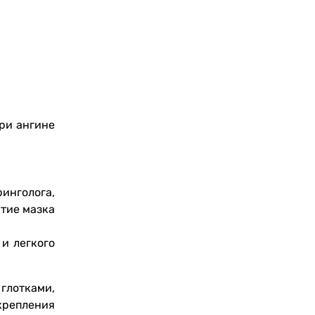
ри ангине
инголога,
ятие мазка
и легкого
глотками,
крепления