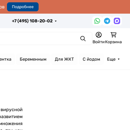
ов
Подробнее
+7 (495) 108-20-02
Поиск
Войти
Корзина
ентка
Беременным
Для ЖКТ
С йодом
Еще
 вирусной
развитием
змножения