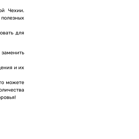
ой Чехии.
 полезных
овать для
, заменить
ения и их
 то можете
оличества
ровья!