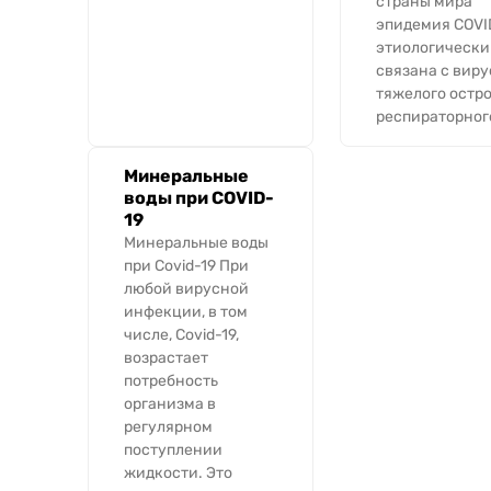
страны мира
эпидемия COVID
этиологически
связана с вир
тяжелого остро
респираторного
Минеральные
воды при COVID-
19
Минеральные воды
при Covid-19 При
любой вирусной
инфекции, в том
числе, Covid-19,
возрастает
потребность
организма в
регулярном
поступлении
жидкости. Это