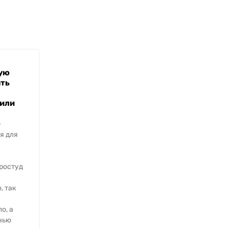
ую
ть
 или
–
я для
ростуд
, так
о, а
чью