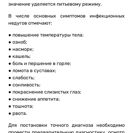
значение уделяется питьевому режиму.
В числе основных симптомов инфекционных
недугов отмечают:
● повышение температуры тела;
● озноб;
● насморк;
● кашель;
● боль и першение в горле;
● ломота в суставах;
● слабость;
● сонливость;
● покраснение слизистых глаз;
● снижение аппетита;
● тошнота;
● рвота.
Для постановки точного диагноза необходимо
провести предварительную диагностику, осмотр