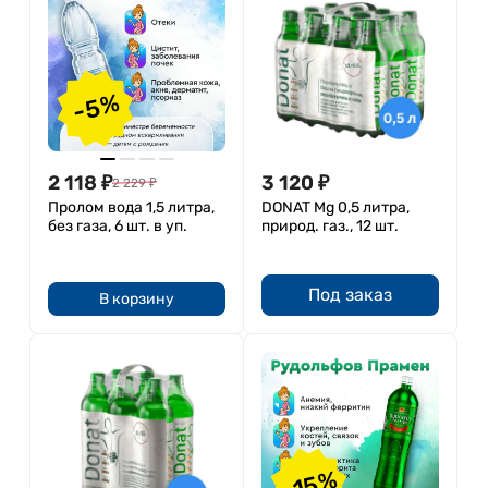
-5%
2 118
₽
3 120
₽
2 229
₽
Пролом вода 1,5 литра,
DONAT Mg 0,5 литра,
без газа, 6 шт. в уп.
природ. газ., 12 шт.
Под заказ
В корзину
-15%