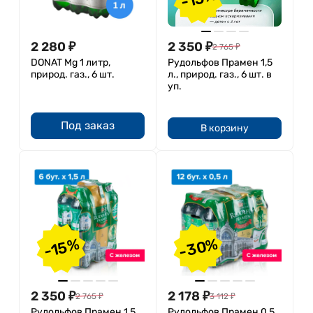
2 280
₽
2 350
₽
2 765
₽
DONAT Mg 1 литр,
Рудольфов Прамен 1,5
природ. газ., 6 шт.
л., природ. газ., 6 шт. в
уп.
Под заказ
В корзину
-30%
-15%
2 350
₽
2 178
₽
2 765
₽
3 112
₽
Рудольфов Прамен 1,5
Рудольфов Прамен 0,5