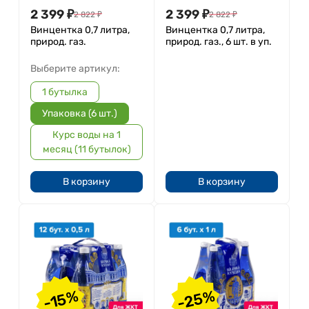
2 399
₽
2 399
₽
2 822
₽
2 822
₽
Винцентка 0,7 литра,
Винцентка 0,7 литра,
природ. газ.
природ. газ., 6 шт. в уп.
Выберите артикул:
1 бутылка
Упаковка (6 шт.)
Курс воды на 1
месяц (11 бутылок)
В корзину
В корзину
-25%
-15%