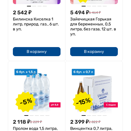
2 542
₽
5 494
₽
6 464
₽
Билинска Киселка 1
Зайечицкая Горькая
литр, природ. газ., 6 шт.
для беременных, 0,5
в уп.
литра, без газа, 12 шт. в
уп.
В корзину
В корзину
-15%
-5%
2 118
₽
2 399
₽
2 229
₽
2 822
₽
Пролом вода 1,5 литра,
Винцентка 0,7 литра,