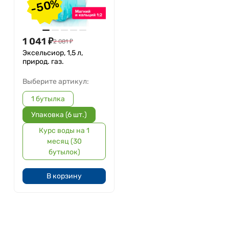
-50%
1 041
₽
2 081
₽
Эксельсиор, 1,5 л,
природ. газ.
Выберите артикул:
1 бутылка
Упаковка (6 шт.)
Курс воды на 1
месяц (30
бутылок)
В корзину