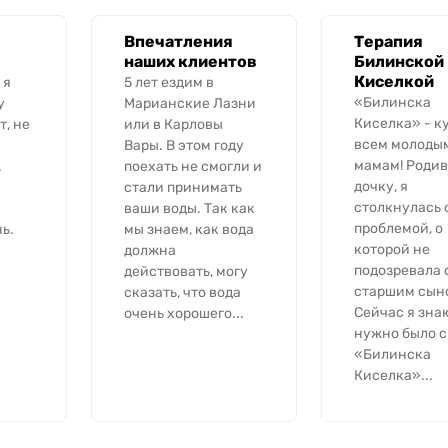
Впечатления
Терапия
наших клиентов
Билинской
Киселкой
 я
5 лет ездим в
«Билинска
у
Марианские Лазни
Киселка» - к
т, не
или в Карловы
всем молоды
Вары. В этом году
мамам! Родив
.
поехать не смогли и
дочку, я
стали принимать
столкнулась 
ваши воды. Так как
проблемой, о
ь.
мы знаем, как вода
которой не
должна
подозревала 
действовать, могу
старшим сын
сказать, что вода
Сейчас я знаю
очень хорошего...
нужно было с
«Билинска
Киселка»...