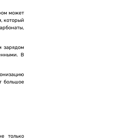
ром может
, который
рбонаты,
м зарядом
енными. В
ионизацию
т большое
не только