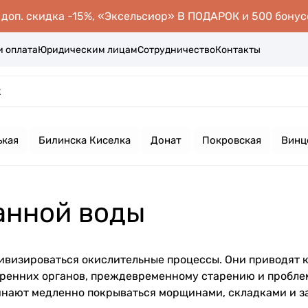
оп. скидка -15%, «Эксельсиор» В ПОДАРОК и 500 бонус
и оплата
Юридическим лицам
Сотрудничество
Контакты
ькая
Билинска Киселка
Донат
Покровская
Винц
анной воды
ивизироваться окислительные процессы. Они приводят 
тренних органов, преждевременному старению и пробле
инают медленно покрываться морщинами, складками и з