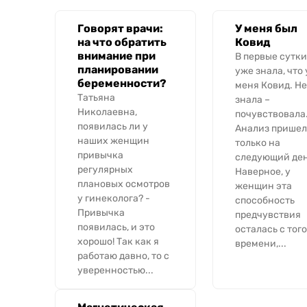
Говорят врачи:
У меня был
на что обратить
Ковид
внимание при
В первые сутки
планировании
уже знала, что 
беременности?
меня Ковид. Не
Татьяна
знала –
Николаевна,
почувствовала
появилась ли у
Анализ пришел
наших женщин
только на
привычка
следующий ден
регулярных
Наверное, у
плановых осмотров
женщин эта
у гинеколога? -
способность
Привычка
предчувствия
появилась, и это
осталась с того
хорошо! Так как я
времени,...
работаю давно, то с
уверенностью...