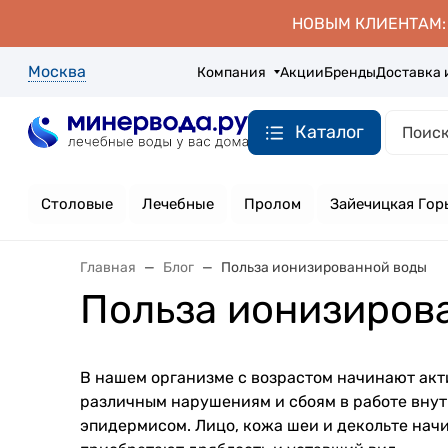
НОВЫМ КЛИЕНТАМ: д
Москва
Компания
Акции
Бренды
Доставка 
Каталог
Столовые
Лечебные
Пролом
Зайечицкая Гор
Главная
Блог
Польза ионизированной воды
Польза ионизиров
В нашем организме с возрастом начинают акт
различным нарушениям и сбоям в работе вну
эпидермисом. Лицо, кожа шеи и декольте нач