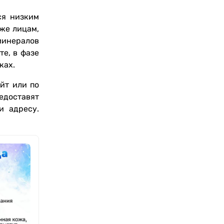
ся низким
же лицам,
минералов
те, в фазе
ках.
йт или по
едоставят
и адресу.