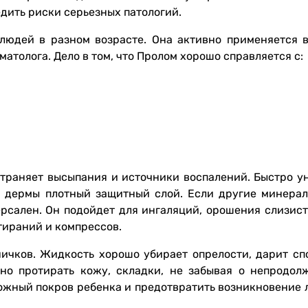
едить риски серьезных патологий.
людей в разном возрасте. Она активно применяется 
толога. Дело в том, что Пролом хорошо справляется с:
страняет высыпания и источники воспалений. Быстро у
и дермы плотный защитный слой. Если другие минера
ерсален. Он подойдет для ингаляций, орошения слизист
отираний и компрессов.
ичков. Жидкость хорошо убирает опрелости, дарит сп
но протирать кожу, складки, не забывая о непродол
кожный покров ребенка и предотвратить возникновение 