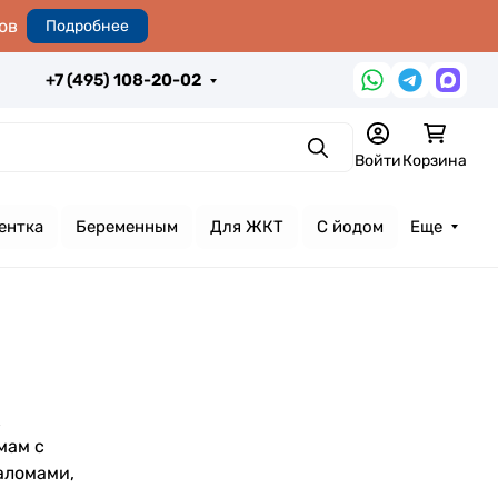
ов
Подробнее
+7 (495) 108-20-02
Поиск
Войти
Корзина
ентка
Беременным
Для ЖКТ
С йодом
Еще
к
мам с
аломами,