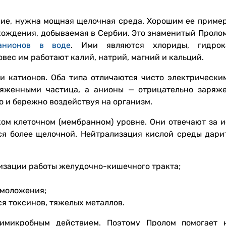
ение, нужна мощная щелочная среда. Хорошим ее приме
хождения, добываемая в Сербии. Это знаменитый Пролом
анионов в воде
. Ими являются хлориды, гидрока
вес им работают калий, натрий, магний и кальций.
и катионов. Оба типа отличаются чисто электрически
ряженными частица, а анионы — отрицательно заряж
о и бережно воздействуя на организм.
ком клеточном (мембранном) уровне. Они отвечают за 
ся более щелочной. Нейтрализация кислой среды дари
изации работы желудочно-кишечного тракта;
омоложения;
я токсинов, тяжелых металлов.
имикробным действием. Поэтому Пролом помогает 