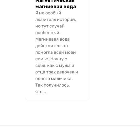
Магнетическая
магниевая вода
Я не особый
любитель историй,
но тут случай
особенный.
Магниевая вода
действительно
помогла всей моей
семье. Начну с
себя, как с мужа и
отца трех девочек и
одного мальчика.
Так получилось,
что...