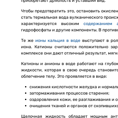
приобретают дряблость и уставший вид.
Чтобы предотвратить это, остановить окисл
стать термальная вода вулканического проис
характеризуется высоким
содержанием 
гидрофосфаты и другие компоненты. В противо
Те же
ионы кальция в воде
выступают в рол
иона. Катионы считаются положительно за
комплексе они дают отличный результат, мягк
Катионы и анионы в воде работают на глубо
жидкости, которая в свою очередь становит
облегчение телу. Это проявляется в виде:
снижения кислотности желудка и нормал
затормаживания процессов старения;
оздоровления кожи, ее разглаживания и 
очищения тканей и органов от скопившихс
Щелочная жидкость обладает мощным ант