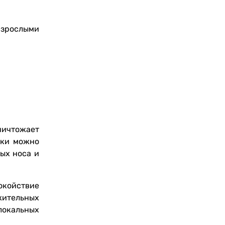
взрослыми
ничтожает
лки можно
ых носа и
окойствие
жительных
локальных