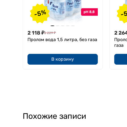
-5%
-
2 118
₽
2 26
2 229
₽
Пролом вода 1,5 литра, без газа
Проло
газа
В корзину
Похожие записи