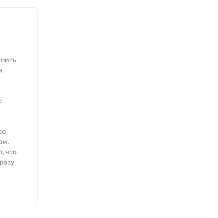
упить
м
с
со
ом.
, что
разу