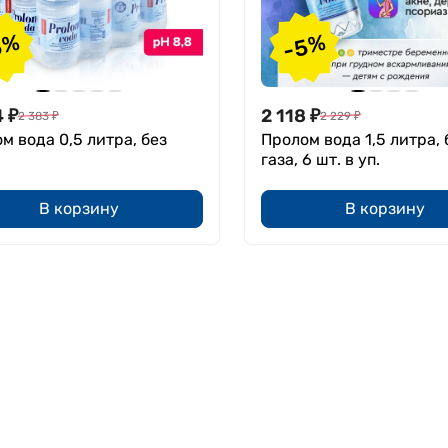
5%
-5%
4
₽
2 118
₽
2 383
₽
2 229
₽
м вода 0,5 литра, без
Пролом вода 1,5 литра, 
газа, 6 шт. в уп.
В корзину
В корзину