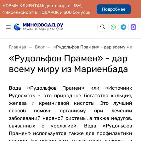
НОВЫМ КЛИЕНТАМ: доп. скидка -15%,
Подробнее
«Эксельсиор» В ПОДАРОК и 500 бонусов
Главная
Блог
«Рудольфов Прамен» - дар всему миру 
«Рудольфов Прамен» - дар
всему миру из Мариенбада
Вода «Рудольфов Прамен» или «Источник
Рудольфа» - это природное богатство кальция,
железа и кремниевой кислоты. Это лучший
способ помочь организму при лечении
заболеваний нервной системы, а также недугов,
связанных с урологией. Вода «Рудольфов
Прамен» используется также для профилактики
анемии. Не нужно есть много мяса, заливать в