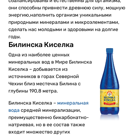
сбалансированы и естественны для организма,
они способны привнести древнюю силу, мощную
энергию,наполнить организм уникальными
природными минералами и микроэлементами,
сделать нас молодыми и здоровыми на долгие
годы.
Билинска Киселка
Одна из наиболее ценных
минеральных вод в Мире Билинска
Киселка – добывается из
источников в горах Северной
Чехии близ местечка Билина с
глубины 190,8 метра.
Билинска Киселка –
минеральная
вода
средней минерализации,
преимущественно бикарбонатно-
натриевая, но в ее состав также
входит множество других