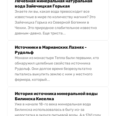
Лечебная минеральная натуральная
вода Зайечицкая Горькая
Знаете ли вы, какая вода превосходит все
известные в мире по количеству магния? Это
Зайечицка Горька из Северной Богемии в
Чехии. Это природное слабительное известно
давным-давно. Еще триста...
Источники в Марианских Лазнях -
Рудольф
Монахи из монастыря Тепла были первыми, кто
обнаружил целебные свойства источника
Рудольф. Они долгое время безрезультатно
пытались выкупить землю с ним у местного
фермера, который...
История источника минеральной воды
Билинска Киселка
Уже в начале 18-го века минеральная вода
Билинска использовалась в быту из-за
недостатка в округе питьевой воды. А в 1761 году