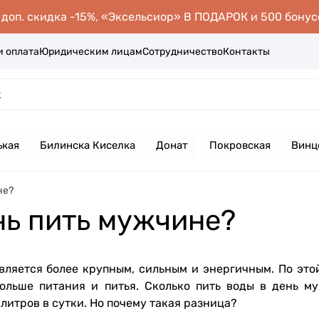
оп. скидка -15%, «Эксельсиор» В ПОДАРОК и 500 бонус
и оплата
Юридическим лицам
Сотрудничество
Контакты
ькая
Билинска Киселка
Донат
Покровская
Винц
не?
нь пить мужчине?
ляется более крупным, сильным и энергичным. По это
больше питания и питья. Сколько пить воды в день м
литров в сутки. Но почему такая разница?