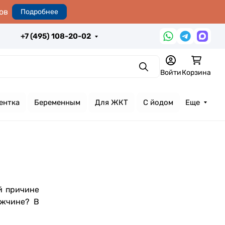
ов
Подробнее
+7 (495) 108-20-02
Поиск
Войти
Корзина
ентка
Беременным
Для ЖКТ
С йодом
Еще
й причине
ужчине? В