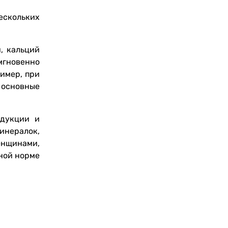
ескольких
, кальций
мгновенно
имер, при
 основные
одукции и
инералок,
енщинами,
чной норме