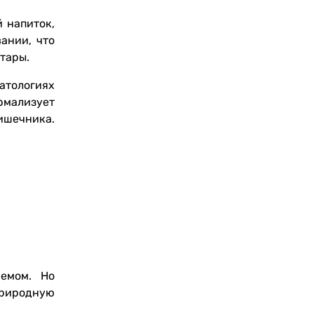
 напиток,
ании, что
тары.
атологиях
рмализует
ишечника.
емом. Но
природную