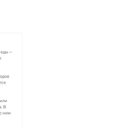
 еды —
е
торое
тся
 или
. В
с ним