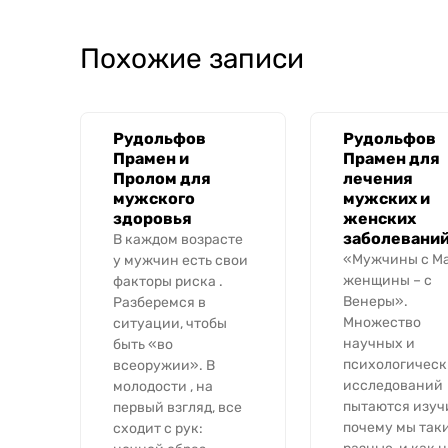
Похожие записи
Рудольфов
Рудольфов
Прамен и
Прамен для
Пролом для
лечения
мужского
мужских и
здоровья
женских
заболевани
В каждом возрасте
«Мужчины с Ма
у мужчин есть свои
женщины – с
факторы риска .
Венеры».
Разберемся в
Множество
ситуации, чтобы
научных и
быть «во
психологическ
всеоружии». В
исследований
молодости , на
пытаются изуч
первый взгляд, все
почему мы так
сходит с рук: