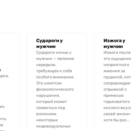
Судороги у
Изжога у
мужчин
мужчин
Судороги ночью у
Изжога после
мужчин — явление
это ощущени
нередкое,
неприятного
й
требующее к себе
жжения за
рса,
особого внимания.
грудиной, ко
Это симптом
сопровождае
физиологического
отрыжкой с
нарушения,
примесью
который может
горьковатого
их
появиться под
кислого вкуса
влиянием
своей жизни 
ить:
некоторых
хотя бы раз...
ие
индивидуальных