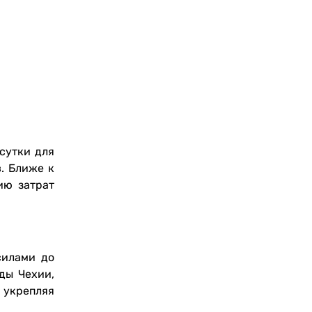
сутки для
. Ближе к
ию затрат
силами до
ды Чехии,
 укрепляя