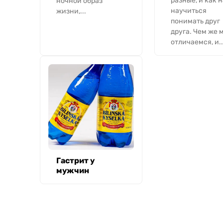
разные, и как 
ночной образ
научиться
жизни,...
понимать друг
друга. Чем же 
отличаемся, и..
Гастрит у
мужчин