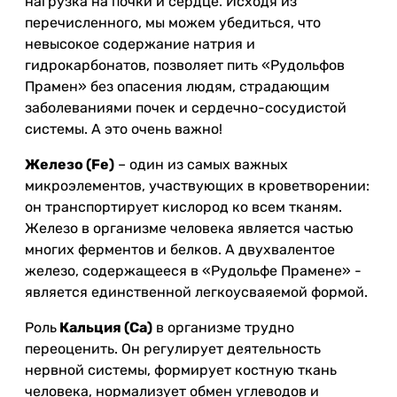
нагрузка на почки и сердце. Исходя из
перечисленного, мы можем убедиться, что
невысокое содержание натрия и
гидрокарбонатов, позволяет пить «Рудольфов
Прамен» без опасения людям, страдающим
заболеваниями почек и сердечно-сосудистой
системы. А это очень важно!
Железо (Fe)
– один из самых важных
микроэлементов, участвующих в кроветворении:
он транспортирует кислород ко всем тканям.
Железо в организме человека является частью
многих ферментов и белков. А двухвалентое
железо, содержащееся в «Рудольфе Прамене» -
является единственной легкоусваяемой формой.
Роль
Кальция (Ca)
в организме трудно
переоценить. Он регулирует деятельность
нервной системы, формирует костную ткань
человека, нормализует обмен углеводов и