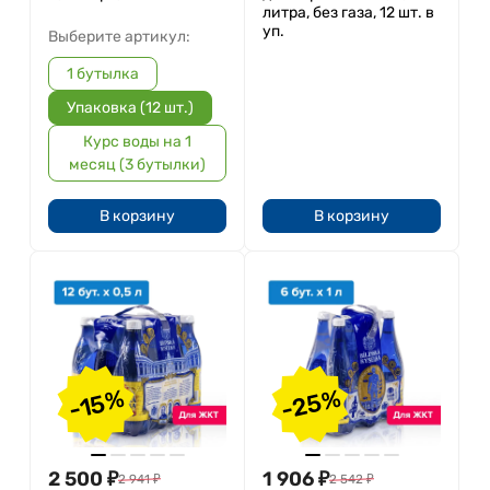
литра, без газа, 12 шт. в
уп.
Выберите артикул:
1 бутылка
Упаковка (12 шт.)
Курс воды на 1
месяц (3 бутылки)
В корзину
В корзину
-25%
-15%
2 500
₽
1 906
₽
2 941
₽
2 542
₽