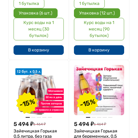
1 бутылка
1 бутылка
Упаковка (6 шт.)
Упаковка (12 шт.)
Курс воды на 1
Курс воды на 1
месяц (30
месяц (90
бутылок)
бутылок)
В корзину
В корзину
-15%
-15%
5 494
₽
5 494
₽
6 464
₽
6 464
₽
Зайечицкая Горькая
Зайечицкая Горькая
0,5 литра, без газа
для беременных, 0,5