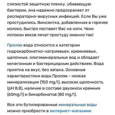
слизистой защитную пленку, убивающую
бактерии, она надежно предохраняет от
респираторно-вирусных инфекций. Если Вы уже
простудились, Винсентка, добавленная в горячее
молоко, быстро поставит Вас на ноги. Чехи
испокон веков лечат простуду именно так!
Пролом
вода относится к категории
гидрокарбонатно–натриевыех, кремниевых,
щелочных, олигоминеральных вод и обладает
мочегонным и бактерицидным действием. Вода
приятна на вкус, без запаха. Основные
характеристики воды Пролом - низкая
минерализация (150 mg/l), высокая щелочность
(pH 8,8), наличие в составе двуокиси кремния
(60mg/l) и бикарбонатов (80 mg/l).
Все эти бутилированные
минеральные воды
можно приобрести в
интернет-магазине