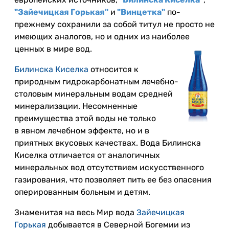
"Зайечицкая Г
орькая"
и
"Винц
етка"
по-
прежнему сохранили за собой титул не просто не
имеющих аналогов, но и одних из наиболее
ценных в мире вод.
Билинска Киселка
относится к
природным гидрокарбонатным лечебно-
столовым минеральным водам средней
минерализации. Несомненные
преимущества этой воды не только
в явном лечебном эффекте, но и в
приятных вкусовых качествах. Вода Билинска
Киселка отличается от аналогичных
минеральных вод отсутствием искусственного
газирования, что позволяет пить ее без опасения
оперированным больным и детям.
Знаменитая на весь Мир вода
Зайечицкая
Горькая
добывается в Северной Богемии из