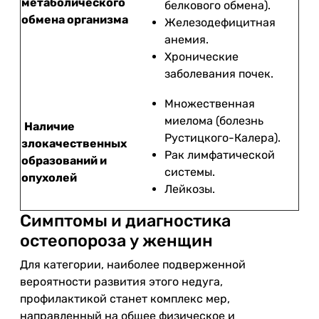
метаболического
белкового обмена).
обмена организма
Железодефицитная
анемия.
Хронические
заболевания почек.
Множественная
миелома (болезнь
Наличие
Рустицкого-Калера).
злокачественных
Рак лимфатической
образований и
системы.
опухолей
Лейкозы.
Симптомы и диагностика
остеопороза у женщин
Для категории, наиболее подверженной
вероятности развития этого недуга,
профилактикой станет комплекс мер,
направленный на общее физическое и