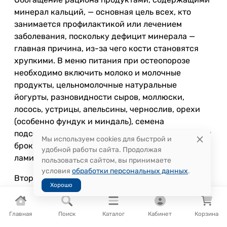
минерал кальций, — основная цель всех, кто
занимается профилактикой или лечением
заболевания, поскольку дефицит минерала —
главная причина, из-за чего кости становятся
хрупкими. В меню питания при остеопорозе
необходимо включить молоко и молочные
продукты, цельномолочные натуральные
йогурты, разновидности сыров, моллюски,
лосось, устрицы, апельсины, чернослив, орехи
(особенно фундук и миндаль), семена
подсолнечника, красные бобы, отварную капусту
Мы используем cookies для быстрой и
брокколи, сырые морские водоросли и
удобной работы сайта. Продолжая
ламинарию, сушеный инжир.
пользоваться сайтом, вы принимаете
условия
обработки персональных данных
.
Второй принцип — придерживаться норм
Хорошо
правильного питания. Трехразовое питание с
двумя перекусами позволяет поддерживать
верный баланс нутриентов (белков, жиров,
Главная
Поиск
Каталог
Кабинет
Корзина
углеводов и калорий) и напитывает организм