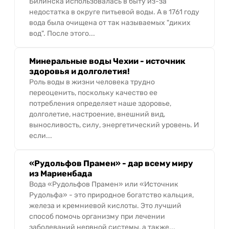
Билинска использовалась в быту из-за
недостатка в округе питьевой воды. А в 1761 году
вода была очищена от так называемых "диких
вод". После этого...
Минеральные воды Чехии - источник
здоровья и долголетия!
Роль воды в жизни человека трудно
переоценить, поскольку качество ее
потребления определяет наше здоровье,
долголетие, настроение, внешний вид,
выносливость, силу, энергетический уровень. И
если...
«Рудольфов Прамен» - дар всему миру
из Мариенбада
Вода «Рудольфов Прамен» или «Источник
Рудольфа» - это природное богатство кальция,
железа и кремниевой кислоты. Это лучший
способ помочь организму при лечении
заболеваний нервной системы, а также...