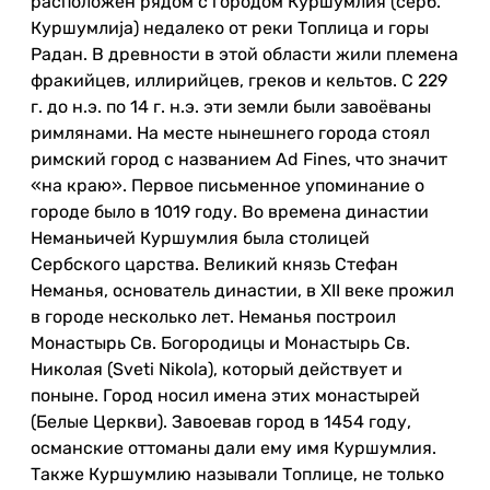
расположен рядом с городом Куршумлия (серб.
Куршумлија) недалеко от реки Топлица и горы
Радан. В древности в этой области жили племена
фракийцев, иллирийцев, греков и кельтов. С 229
г. до н.э. по 14 г. н.э. эти земли были завоёваны
римлянами. На месте нынешнего города стоял
римский город с названием Ad Fines, что значит
«на краю». Первое письменное упоминание о
городе было в 1019 году. Во времена династии
Неманьичей Куршумлия была столицей
Сербского царства. Великий князь Стефан
Неманья, основатель династии, в XII веке прожил
в городе несколько лет. Неманья построил
Монастырь Св. Богородицы и Монастырь Св.
Николая (Sveti Nikola), который действует и
поныне. Город носил имена этих монастырей
(Белые Церкви). Завоевав город в 1454 году,
османские оттоманы дали ему имя Куршумлия.
Также Куршумлию называли Топлице, не только