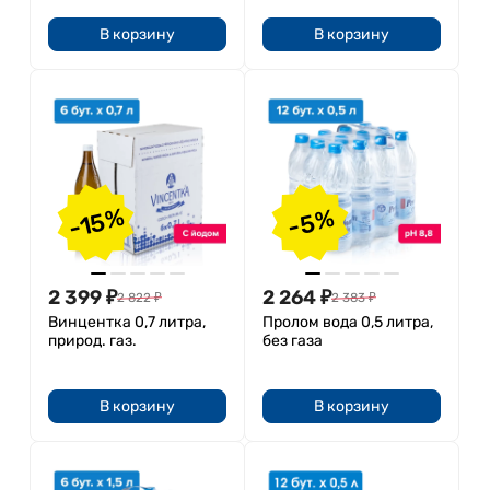
В корзину
В корзину
-15%
-5%
2 399
₽
2 264
₽
2 822
₽
2 383
₽
Винцентка 0,7 литра,
Пролом вода 0,5 литра,
природ. газ.
без газа
В корзину
В корзину