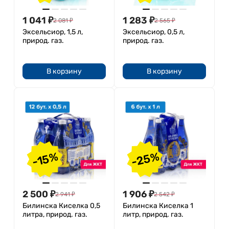
1 041
₽
1 283
₽
2 081
₽
2 565
₽
Эксельсиор, 1,5 л,
Эксельсиор, 0,5 л,
природ. газ.
природ. газ.
В корзину
В корзину
-25%
-15%
2 500
₽
1 906
₽
2 941
₽
2 542
₽
Билинска Киселка 0,5
Билинска Киселка 1
литра, природ. газ.
литр, природ. газ.