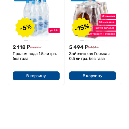
-15%
-5%
2 118
₽
5 494
₽
2 229
₽
6 464
₽
Пролом вода 1,5 литра,
Зайечицкая Горькая
без газа
0,5 литра, без газа
В корзину
В корзину