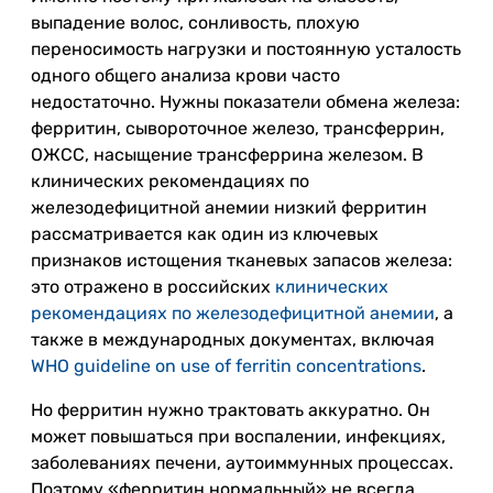
выпадение волос, сонливость, плохую
переносимость нагрузки и постоянную усталость
одного общего анализа крови часто
недостаточно. Нужны показатели обмена железа:
ферритин, сывороточное железо, трансферрин,
ОЖСС, насыщение трансферрина железом. В
клинических рекомендациях по
железодефицитной анемии низкий ферритин
рассматривается как один из ключевых
признаков истощения тканевых запасов железа:
это отражено в российских
клинических
рекомендациях по железодефицитной анемии
, а
также в международных документах, включая
WHO guideline on use of ferritin concentrations
.
Но ферритин нужно трактовать аккуратно. Он
может повышаться при воспалении, инфекциях,
заболеваниях печени, аутоиммунных процессах.
Поэтому «ферритин нормальный» не всегда