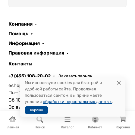
Компания
Помощь
Информация
Правовая информация
Контакты
+7 (495) 108-20-02
Заказать звонок
Мы используем cookies для быстрой и
eshop@minervoda.ru
удобной работы сайта. Продолжая
Пн—Пт 09:00—20:00
пользоваться сайтом, вы принимаете
Сб 10:00—20:00
условия
обработки персональных данных
.
Вс выходной день
Хорошо
Главная
Поиск
Каталог
Кабинет
Корзина