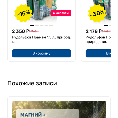
-30%
-15%
2 350
₽
2 178
₽
2 765
₽
3 112
₽
Рудольфов Прамен 1,5 л., природ.
Рудольфов Прамен 
газ.
природ. газ.
В корзину
В кор
Похожие записи