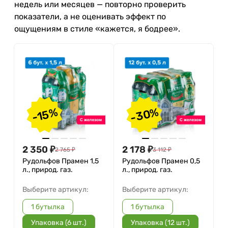
недель или месяцев — повторно проверить
показатели, а не оценивать эффект по
ощущениям в стиле «кажется, я бодрее».
-30%
-15%
2 350
₽
2 178
₽
2 765
₽
3 112
₽
Рудольфов Прамен 1,5
Рудольфов Прамен 0,5
л., природ. газ.
л., природ. газ.
Выберите артикул:
Выберите артикул:
1 бутылка
1 бутылка
Упаковка (6 шт.)
Упаковка (12 шт.)