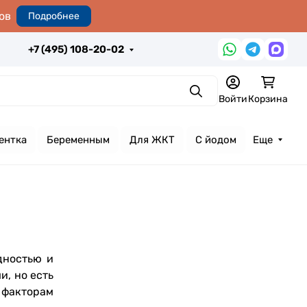
ов
Подробнее
+7 (495) 108-20-02
Поиск
Войти
Корзина
ентка
Беременным
Для ЖКТ
С йодом
Еще
дностью и
и, но есть
 факторам