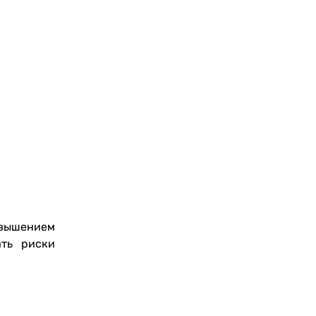
овышением
ать риски