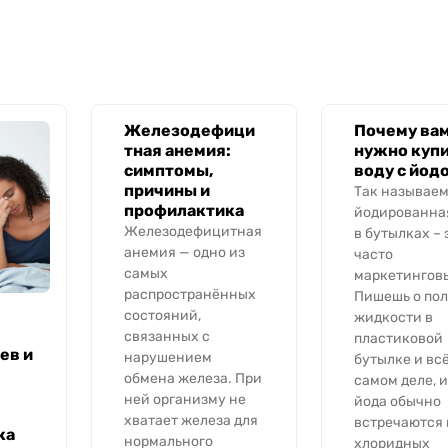
Железодефици
Почему ва
тная анемия:
нужно куп
симптомы,
воду с йод
причины и
Так называе
профилактика
йодированна
Железодефицитная
в бутылках – 
анемия — одно из
часто
самых
маркетинговы
распространённых
Пишешь о пол
состояний,
жидкости в
связанных с
пластиковой
ев и
нарушением
бутылке и всё
обмена железа. При
самом деле, 
ней организму не
йода обычно
хватает железа для
встречаются 
ка
нормального
хлоридных