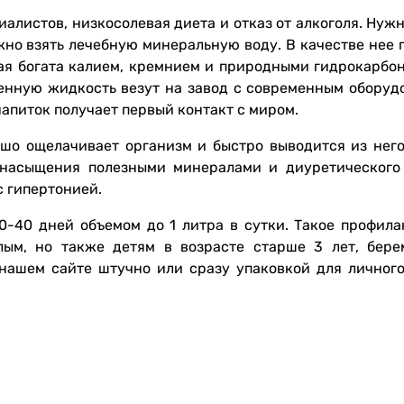
алистов, низкосолевая диета и отказ от алкоголя. Нуж
жно взять лечебную минеральную воду. В качестве нее 
рая богата калием, кремнием и природными гидрокарбон
енную жидкость везут на завод с современным оборуд
напиток получает первый контакт с миром.
шо ощелачивает организм и быстро выводится из него
 насыщения полезными минералами и диуретического
с гипертонией.
0-40 дней объемом до 1 литра в сутки. Такое профила
лым, но также детям в возрасте старше 3 лет, бер
ашем сайте штучно или сразу упаковкой для личного