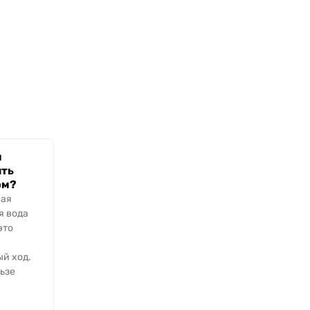
м
ить
ом?
мая
я вода
это
й ход.
ьзе