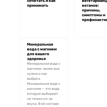
сочетать и как
вегетарианц
принимать
веганов:
причины,
симптомы и
профилакти
Минеральная
вода с магнием
для вашего
здоровья
Минеральная вода с
магнием: зачем она
нужна и как
выбрать
Минеральная вода с
магнием — это вода,
которую выбирают
не только из-за
вкуса. В её составе