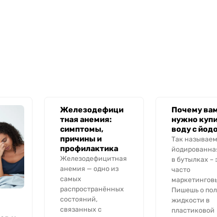
Железодефици
Почему ва
тная анемия:
нужно куп
симптомы,
воду с йод
причины и
Так называе
профилактика
йодированна
Железодефицитная
в бутылках – 
анемия — одно из
часто
самых
маркетинговы
распространённых
Пишешь о пол
состояний,
жидкости в
связанных с
пластиковой