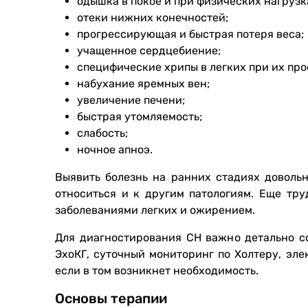
одышка в покое и при физических нагрузк
отеки нижних конечностей;
прогрессирующая и быстрая потеря веса;
учащенное сердцебиение;
специфические хрипы в легких при их пр
набухание яремных вен;
увеличение печени;
быстрая утомляемость;
слабость;
ночное апноэ.
Выявить болезнь на ранних стадиях доволь
относиться и к другим патологиям. Еще тр
заболеваниями легких и ожирением.
Для диагностирования СН важно детально со
ЭхоКГ, суточный мониторинг по Холтеру, эл
если в том возникнет необходимость.
Основы терапии