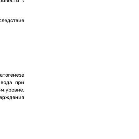
ривести к
следствие
атогенезе
 вода при
м уровне.
верждения