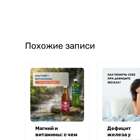
Похожие записи
Магний и
Дефицит
витамины: с чем
железа у