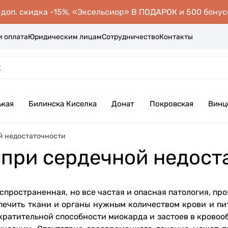
оп. скидка -15%, «Эксельсиор» В ПОДАРОК и 500 бонус
и оплата
Юридическим лицам
Сотрудничество
Контакты
ькая
Билинска Киселка
Донат
Покровская
Винц
й недостаточности
 при сердечной недост
спространенная, но все частая и опасная патология, п
ечить ткани и органы нужным количеством крови и пи
ократительной способности миокарда и застоев в крово