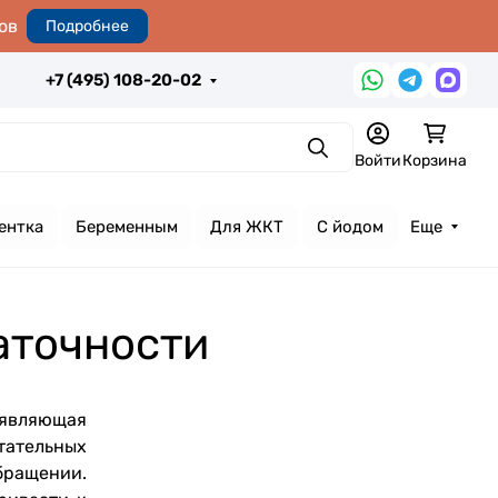
ов
Подробнее
+7 (495) 108-20-02
Поиск
Войти
Корзина
ентка
Беременным
Для ЖКТ
С йодом
Еще
аточности
роявляющая
тательных
обращении.