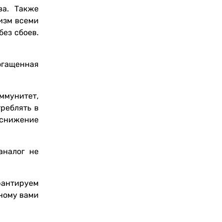
ва. Также
изм всеми
ез сбоев.
огащенная
ммунитет,
реблять в
 снижение
аналог не
рантируем
нному вами