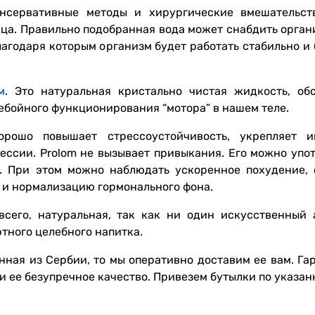
нсервативные методы и хирургические вмешательст
ца. Правильно подобранная вода может снабдить орган
годаря которым организм будет работать стабильно и б
м
. Это натуральная кристально чистая жидкость, об
ебойного функционирования “мотора” в нашем теле.
рошо повышает стрессоустойчивость, укрепляет и
ессии. Prolom не вызывает привыкания. Его можно упот
и. При этом можно наблюдать ускоренное похудение,
 и нормализацию гормонального фона.
сего, натуральная, так как ни один искусственный 
тного целебного напитка.
нная из Сербии, то мы оперативно доставим ее вам. Га
и ее безупречное качество. Привезем бутылки по указа