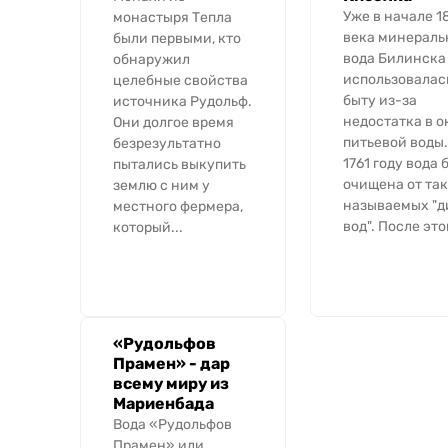
Уже в начале 1
монастыря Тепла
века минераль
были первыми, кто
вода Билинска
обнаружил
использовалас
целебные свойства
быту из-за
источника Рудольф.
недостатка в о
Они долгое время
питьевой воды.
безрезультатно
1761 году вода 
пытались выкупить
очищена от так
землю с ним у
называемых "д
местного фермера,
вод". После этог
который...
«Рудольфов
Прамен» - дар
всему миру из
Мариенбада
Вода «Рудольфов
Прамен» или