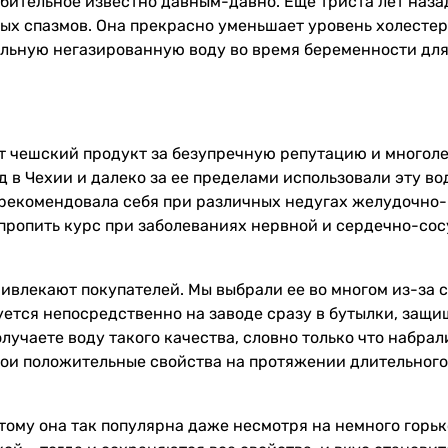
абительное известно давным-давно. Еще триста лет наз
ых спазмов. Она прекрасно уменьшает уровень холестер
льную негазированную воду во время беременности для
от чешский продукт за безупречную репутацию и многол
 в Чехии и далеко за ее пределами использовали эту во
арекомендовала себя при различных недугах желудочно-
пропить курс при заболеваниях нервной и сердечно-со
ивлекают покупателей. Мы выбрали ее во многом из-за 
ется непосредственно на заводе сразу в бутылки, защи
олучаете воду такого качества, словно только что набрал
вои положительные свойства на протяжении длительног
этому она так популярна даже несмотря на немного горь