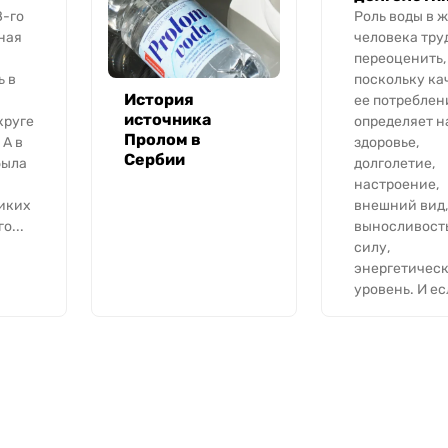
8-го
Роль воды в 
ная
человека тру
переоценить,
ь в
поскольку ка
История
ее потреблен
источника
круге
определяет н
Пролом в
 А в
здоровье,
Сербии
была
долголетие,
настроение,
иких
внешний вид,
о...
выносливость
силу,
энергетичес
уровень. И есл