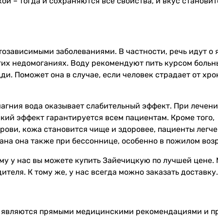
ой – тогда и сохраняются все свойства, и вкус становит
тозависимыми заболеваниями. В частности, речь идут о 
гих недомоганиях. Воду рекомендуют пить курсом больн
и. Поможет она в случае, если человек страдает от хр
агния вода оказывает слабительный эффект. При лечени
кий эффект гарантируется всем пациентам. Кроме того,
рови, кожа становится чище и здоровее, пациенты легче
ана она также при бессоннице, особенно в пожилом возр
у у нас вы можете купить Зайечицкую по лучшей цене.
теля. К тому же, у нас всегда можно заказать доставку.
е являются прямыми медицинскими рекомендациями и п