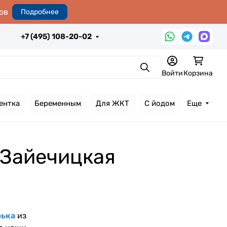
ов
Подробнее
+7 (495) 108-20-02
Поиск
Войти
Корзина
ентка
Беременным
Для ЖКТ
С йодом
Еще
 Зайечицкая
рька
из