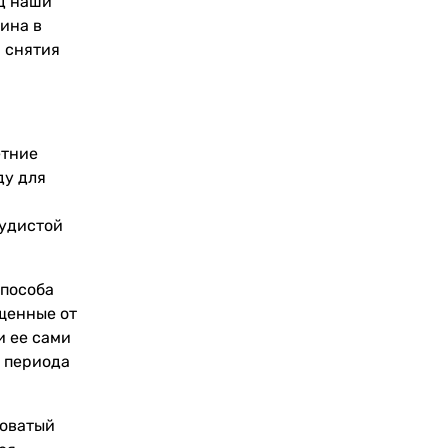
ад наши
ина в
 снятия
етние
ду для
судистой
способа
щенные от
и ее сами
о периода
коватый