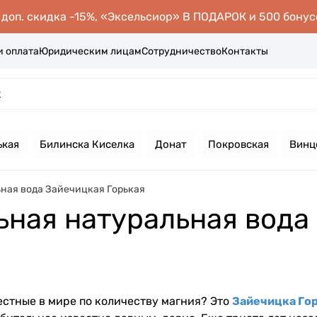
оп. скидка -15%, «Эксельсиор» В ПОДАРОК и 500 бонус
и оплата
Юридическим лицам
Сотрудничество
Контакты
ькая
Билинска Киселка
Донат
Покровская
Винц
ная вода Зайечицкая Горькая
ьная натуральная вода
вестные в мире по количеству магния? Это
Зайечицка Го