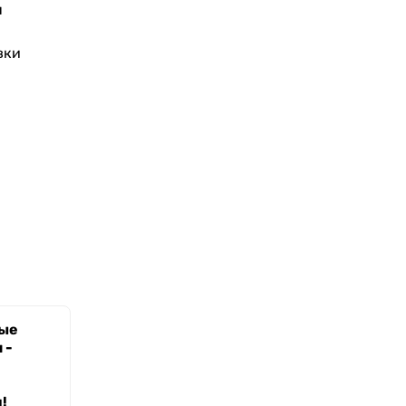
я
вки
ые
 -
!