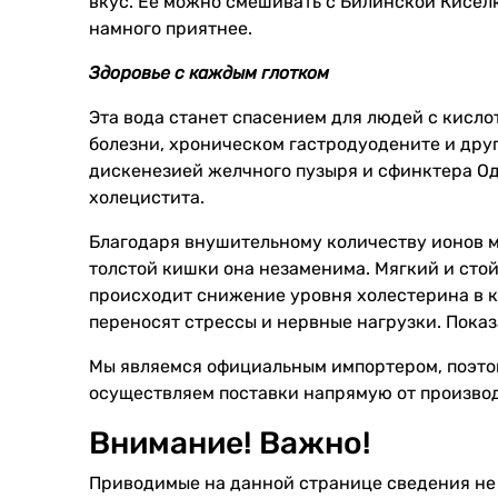
вкус. Ее можно смешивать с Билинской Киселк
намного приятнее.
Здоровье с каждым глотком
Эта вода станет спасением для людей с кисло
болезни, хроническом гастродуодените и дру
дискенезией желчного пузыря и сфинктера Одд
холецистита.
Благодаря внушительному количеству ионов м
толстой кишки она незаменима. Мягкий и стой
происходит снижение уровня холестерина в к
переносят стрессы и нервные нагрузки. Показ
Мы являемся официальным импортером, поэтом
осуществляем поставки напрямую от производи
Внимание! Важно!
Приводимые на данной странице сведения н