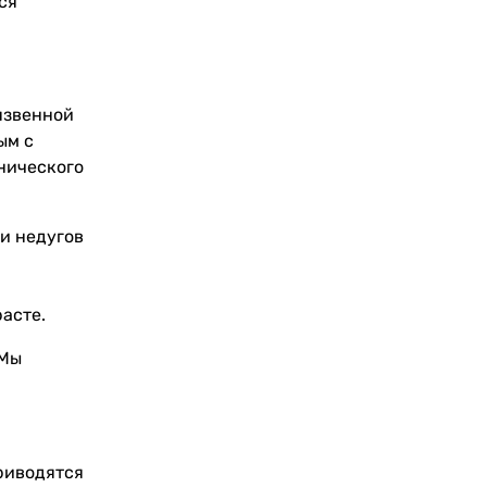
ся
язвенной
ым с
онического
и недугов
асте.
 Мы
риводятся