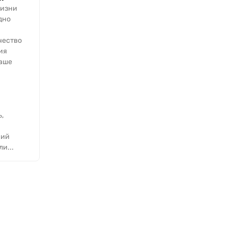
жизни
дно
чество
ия
аше
,
кий
и...