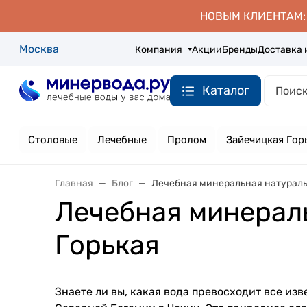
НОВЫМ КЛИЕНТАМ: д
Москва
Компания
Акции
Бренды
Доставка 
Каталог
Столовые
Лечебные
Пролом
Зайечицкая Гор
Главная
Блог
Лечебная минеральная натураль
Лечебная минерал
Горькая
Знаете ли вы, какая вода превосходит все из