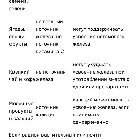
семена,
зелень
не главный
Ягоды,
источник
могут поддерживать
овощи,
железа, но
усвоение негемового
фрукты
источник
железа
витамина C
могут ухудшать
Крепкий
не источник
усвоение железа при
чай и кофе
железа
употреблении вместе с
едой или препаратами
кальций может мешать
Молочные
источник
усвоению железа, если
продукты
кальция
принимать
и кальций
одновременно
Если рацион растительный или почти