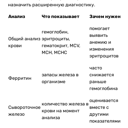
назначить расширенную диагностику.
Анализ
Что показывает
Зачем нужен
помогает
гемоглобин,
выявить
Общий анализ
эритроциты,
анемию и
крови
гематокрит, MCV,
изменения
MCH, MCHC
эритроцитов
часто
запасы железа в
снижается
Ферритин
организме
раньше
гемоглобина
оценивается
количество железа в
Сывороточное
вместе с
крови на момент
железо
другими
анализа
показателями