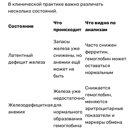
В клинической практике важно различать
несколько состояний.
Что
Что видно по
Состояние
происходит
анализам
Запасы
Часто снижен
железа уже
ферритин,
Латентный
снижены, но
гемоглобин может
дефицит железа
анемии ещё
оставаться
может не
нормальным
быть
Снижается
Железа уже
гемоглобин,
недостаточно
меняются
Железодефицитная
для
эритроцитарные
анемия
нормального
показатели и
образования
маркеры обмена
гемоглобина