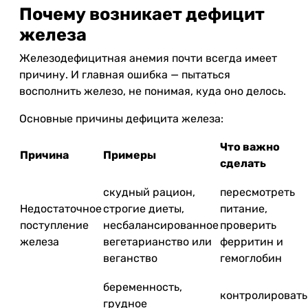
Почему возникает дефицит
железа
Железодефицитная анемия почти всегда имеет
причину. И главная ошибка — пытаться
восполнить железо, не понимая, куда оно делось.
Основные причины дефицита железа:
Что важно
Причина
Примеры
сделать
скудный рацион,
пересмотреть
Недостаточное
строгие диеты,
питание,
поступление
несбалансированное
проверить
железа
вегетарианство или
ферритин и
веганство
гемоглобин
беременность,
контролировать
грудное