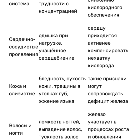
система
трудности с
кислородного
концентрацией
обеспечения
сердцу
одышка при
приходится
Сердечно-
нагрузке,
активнее
сосудистые
учащённое
компенсировать
проявления
сердцебиение
нехватку
кислорода
бледность, сухость
такие признаки
Кожа и
кожи, трещины в
могут
слизистые
уголках губ,
сопровождать
жжение языка
дефицит железа
железо
ломкость ногтей,
участвует в
Волосы и
выпадение волос,
процессах роста
ногти
тусклость волос
и обновления