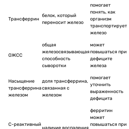
помогает
понять, как
белок, который
Трансферрин
организм
переносит железо
транспортирует
железо
общая
может
железосвязывающая
повышаться при
ОЖСС
способность
дефиците
сыворотки
железа
помогает
Насыщение
доля трансферрина,
уточнить
трансферрина
связанная с
выраженность
железом
железом
дефицита
ферритин
может
С-реактивный
повышаться при
наличие воспаления